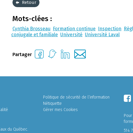
Retour
Mots-clées :
Cynthia Brosseau
Formation continue
Inspection
Règl
conjugale et familiale
Université
Université Laval
Partager
Politique de sécurité de l’information
Nétiquette
alité
Gérer mes Cookies
Pour
form
liaux du Québec.
514 