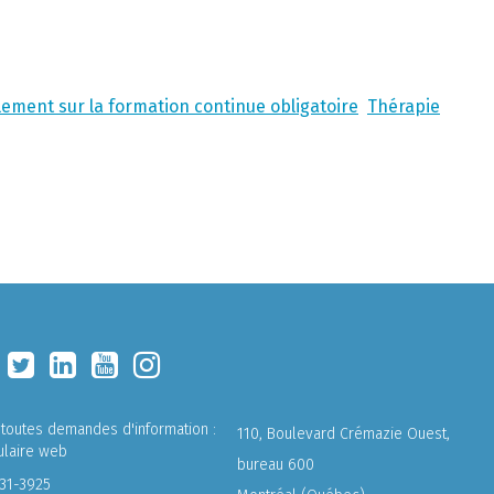
ement sur la formation continue obligatoire
Thérapie
 toutes demandes d'information :
110, Boulevard Crémazie Ouest,
ulaire web
bureau 600
731-3925