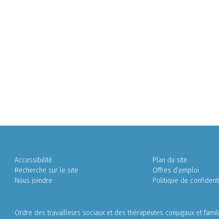
Accessibilité
Plan du site
Recherche sur le site
Offres d’emploi
Nous joindre
Politique de confidenti
Ordre des travailleurs sociaux et des thérapeutes conjugaux et fami