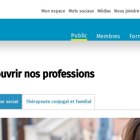
Mon espace
Mots sociaux
Médias
Nous joindre
Public
Membres
For
uvrir nos professions
eur social
Thérapeute conjugal et familial