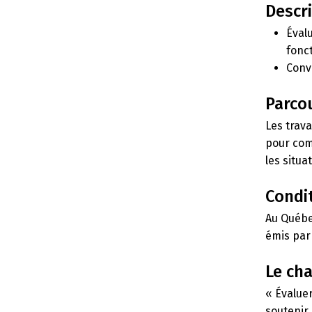
Descri
Éval
fonc
Conv
Parco
Les trav
pour comp
les situ
Condit
Au Québec
émis par
Le cha
« Évalue
soutenir 