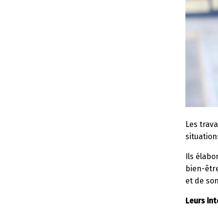
Les trava
situation
Ils élabo
bien-êtr
et de son
Leurs int