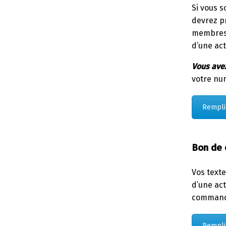
Si vous s
devrez p
membres d
d’une act
Vous avez
votre nu
Remplir
Bon de
Vos texte
d’une ac
command
Rempli