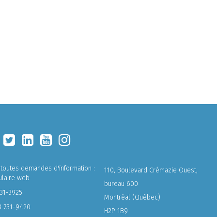
 toutes demandes d'information :
110, Boulevard Crémazie Ouest,
ulaire web
bureau 600
731-3925
Montréal (Québec)
8 731-9420
H2P 1B9