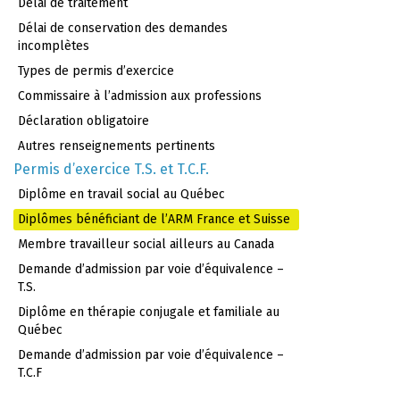
Délai de traitement
Déclaration obligatoire
Consultez la
Liste des autorités reconnues par
Délai de conservation des demandes
le Ministère
pour certifier la conformité des documents.
incomplètes
Types de permis d’exercice
Preuve d’exigence linguistique / Formulaire de l’OQLF
Commissaire à l’admission aux professions
France
Déclaration obligatoire
Votre DEASS fait office de preuve que vous avez
Autres renseignements pertinents
suivi, à temps plein, au moins 3 années
Permis d’exercice T.S. et T.C.F.
d’enseignement de niveau postsecondaire dispensé
Diplôme en travail social au Québec
en français.
Vous n’avez rien à ajouter dans cette
Diplômes bénéficiant de l’ARM France et Suisse
boîte.
Membre travailleur social ailleurs au Canada
Suisse
Demande d’admission par voie d’équivalence –
Dans cette boîte, veuillez téléverser
une preuve que
T.S.
vous avez une connaissance du français appropriée
Diplôme en thérapie conjugale et familiale au
à l’exercice de la profession
, conformément aux
Québec
exigences de la Charte de la langue française
Demande d’admission par voie d’équivalence –
(
chapitre C-11
);Vous trouvez dans l’onglet
exigences
T.C.F
linguistiques
les preuves autorisées. Selon le cas,