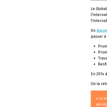
Le Global
l’Interna
l’Interna
Un
docum
passer à 
Promo
Promo
Trav
Renf
En 2014 
On la ret
« Le t
social