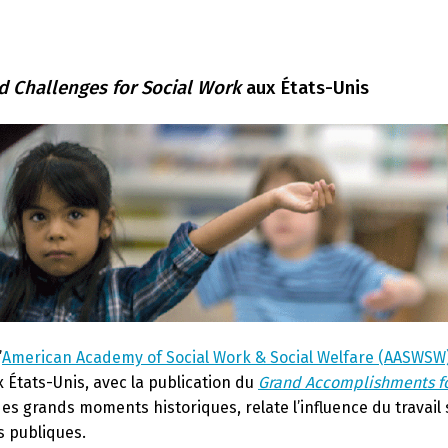
d Challenges for Social Work
aux États-Unis
’
American Academy of Social Work & Social Welfare (AASWSW
x États-Unis, avec la publication du
Grand Accomplishments fo
es grands moments historiques, relate l’influence du travail
s publiques.