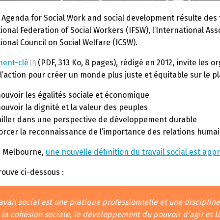
 Agenda for Social Work and social development résulte des t
tional Federation of Social Workers (IFSW), l’International Ass
tional Council on Social Welfare (ICSW).
ent-clé
(PDF, 313 Ko, 8 pages), rédigé en 2012, invite les or
l’action pour créer un monde plus juste et équitable sur le pla
uvoir les égalités sociale et économique
uvoir la dignité et la valeur des peuples
ailler dans une perspective de développement durable
orcer la reconnaissance de l’importance des relations huma
à Melbourne,
une nouvelle définition du travail social est ap
rouve ci-dessous :
ravail social est une pratique professionnelle et une discipl
, la cohésion sociale, le développement du pouvoir d’agir et l