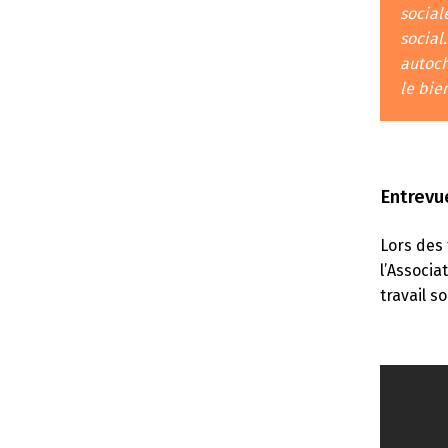
social
social
autoch
le bie
Entrevue
Lors des 
l’Associa
travail s