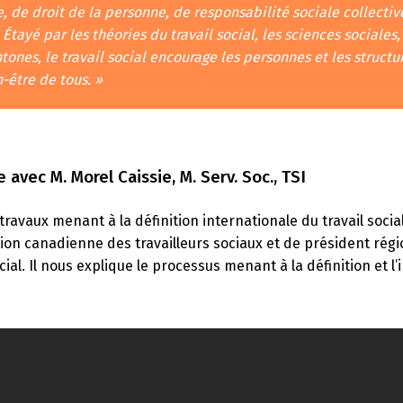
e, de droit de la personne, de responsabilité sociale collectiv
. Étayé par les théories du travail social, les sciences social
tones, le travail social encourage les personnes et les structur
n-être de tous. »
 avec M. Morel Caissie, M. Serv. Soc., TSI
travaux menant à la définition internationale du travail socia
tion canadienne des travailleurs sociaux et de président rég
ocial. Il nous explique le processus menant à la définition et l