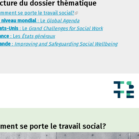
cture du dossier thématique
mment se porte le travail social?
 niveau mondial
: Le
Global Agenda
ats-Unis
: Le
Grand Challenges for Social Work
ance
: Les
États généraux
lande
:
Improving and Safeguarding Social Wellbeing
ent se porte le travail social?