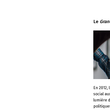
Le
Gran
En 2012, l
social au
lumière d
politique