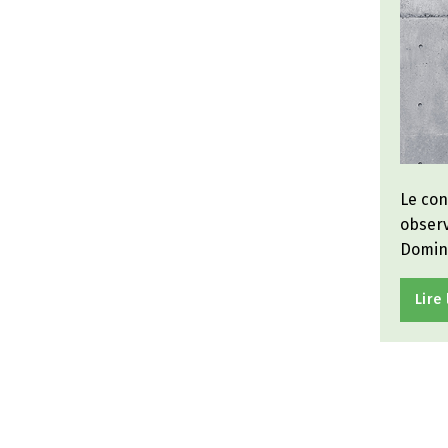
Le con
observ
Domine
Lire 