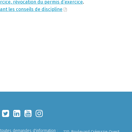
ercice, révocation du permis d’exercice
.
t les conseils de discipline
 toutes demandes d'information :
110, Boulevard Crémazie Ouest,