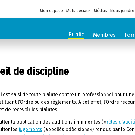
Mon espace
Mots sociaux
Médias
Nous joindre
Public
Membres
For
eil de discipline
l est saisi de toute plainte contre un professionnel pour une
nstituant l’Ordre ou des règlements. À cet effet, l’Ordre recou
t de recevoir les plaintes.
lter la publication des auditions imminentes («
rôles d’audit
ulter les
jugements
(appellés «décisions») rendus par le Cons