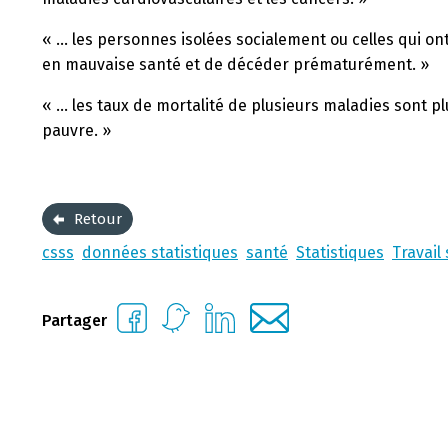
« … les personnes isolées socialement ou celles qui on
en mauvaise santé et de décéder prématurément. »
« … les taux de mortalité de plusieurs maladies sont p
pauvre. »
Retour
csss
données statistiques
santé
Statistiques
Travail 
Partager