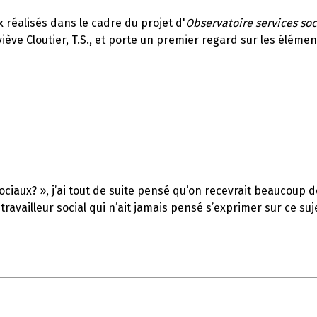
x réalisés dans le cadre du projet d'
Observatoire services soc
ève Cloutier, T.S., et porte un premier regard sur les élémen
s sociaux? », j’ai tout de suite pensé qu’on recevrait beaucou
availleur social qui n’ait jamais pensé s’exprimer sur ce suj