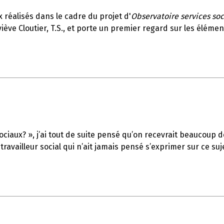
x réalisés dans le cadre du projet d'
Observatoire services soc
ève Cloutier, T.S., et porte un premier regard sur les élémen
s sociaux? », j’ai tout de suite pensé qu’on recevrait beaucou
availleur social qui n’ait jamais pensé s’exprimer sur ce suj