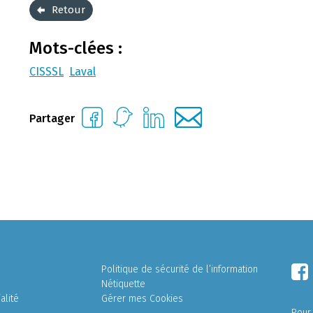
Retour
Mots-clées :
CISSSL
Laval
Partager
Politique de sécurité de l’information
Nétiquette
alité
Gérer mes Cookies
Pour