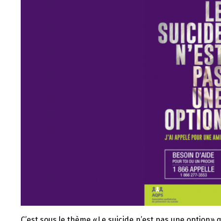
C’est sous le thème «Le suicide n’est pas une option» q