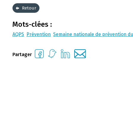
Retour
Mots-clées :
AQPS
Prévention
Semaine nationale de prévention du
Partager