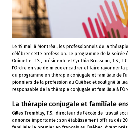
Le 19 mai, à Montréal, les professionnels de la thérapie
célébrer cette profession. Le programme de la soirée é
Ouimette, T.S., présidente et Cynthia Brosseau, T.S., T
l’Ordre en vue de mieux encadrer et faire rayonner la 
du programme en thérapie conjugale et familiale de l’
pionniers de la profession au Québec et souligné le le
responsable de la thérapie conjugale et familiale à l’Or
La thérapie conjugale et familiale e
Gilles Tremblay, T.S., directeur de l’école de travail soci
annonce importante : son établissement offrira dès 2
familiale; le premier en français au Québec. Ayant prés