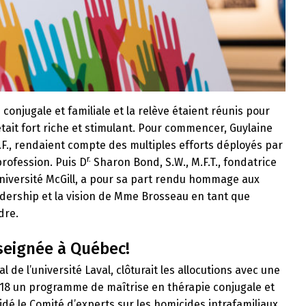
 conjugale et familiale et la relève étaient réunis pour
tait fort riche et stimulant. Pour commencer, Guylaine
.C.F., rendaient compte des multiples efforts déployés par
r.
profession. Puis D
Sharon Bond, S.W., M.F.T., fondatrice
université McGill, a pour sa part rendu hommage aux
adership et la vision de Mme Brosseau en tant que
dre.
nseignée à Québec!
al de l’université Laval, clôturait les allocutions avec une
018 un programme de maîtrise en thérapie conjugale et
idé le Comité d’experts sur les homicides intrafamiliaux,