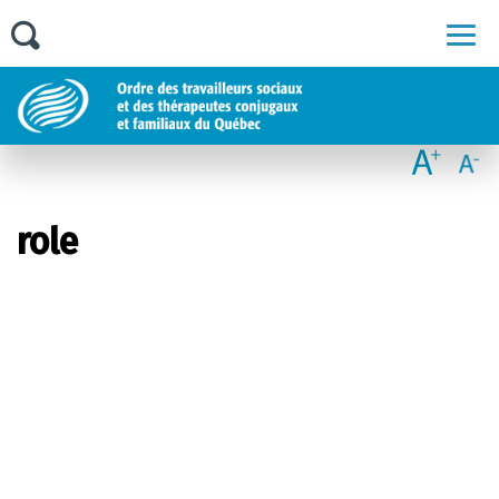
Men
role