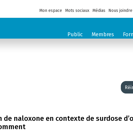
Mon espace
Mots sociaux
Médias
Nous joindre
Public
Membres
For
Réi
on de naloxone en contexte de surdose d’
nsomment