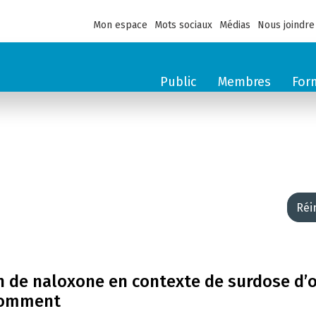
Mon espace
Mots sociaux
Médias
Nous joindre
Public
Membres
For
Réi
on de naloxone en contexte de surdose d’
nsomment