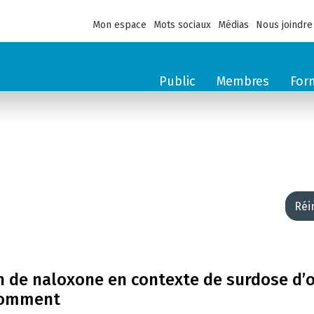
Mon espace
Mots sociaux
Médias
Nous joindre
Public
Membres
For
Réi
on de naloxone en contexte de surdose d’
nsomment