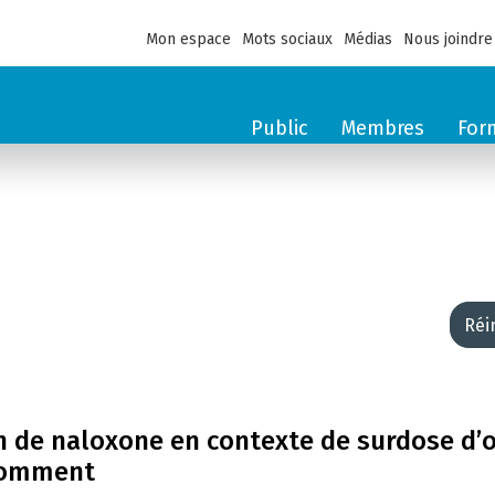
Mon espace
Mots sociaux
Médias
Nous joindre
Public
Membres
For
Réi
on de naloxone en contexte de surdose d’
nsomment