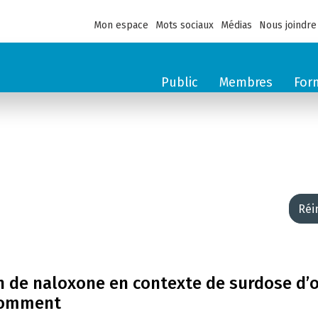
Mon espace
Mots sociaux
Médias
Nous joindre
Public
Membres
For
Réi
on de naloxone en contexte de surdose d’
nsomment