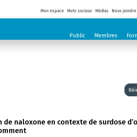
Mon espace
Mots sociaux
Médias
Nous joindre
Public
Membres
For
Réi
on de naloxone en contexte de surdose d’
nsomment