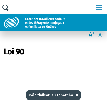
Men
Loi 90
Réinitialiser la recherche