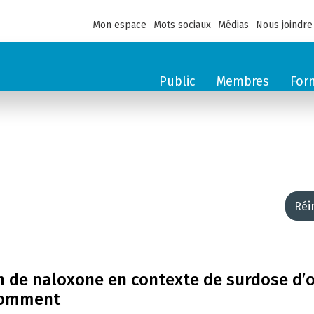
Mon espace
Mots sociaux
Médias
Nous joindre
Public
Membres
For
Réi
on de naloxone en contexte de surdose d’
nsomment