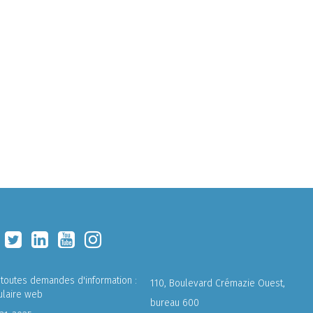
 toutes demandes d'information :
110, Boulevard Crémazie Ouest,
ulaire web
bureau 600