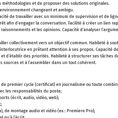
s méthodologies et de proposer des solutions originales.
n environnement changeant et ambigu.
ité de travailler avec un minimum de supervision et de ligne
térêt afin d’engager la conversation. Facilité à créer un lien 
s raisonnements et les opinions. Capacité d’analyser l’argume
iller collectivement vers un objectif commun. Habileté à soute
u interlocutrice en prêtant attention à ses propos. Capacité
et d’établir des priorités. Habileté à structurer ses tâches 
es sources et à l’assembler dans un tout cohérent.
 de premier cycle (certificat) en journalisme ou toute combi
c les responsabilités du poste;
rts (écrit, audio, vidéo, web);
;
a), de montage audio et vidéo (ex.: Premiere Pro);
l qu’à l’écrit;