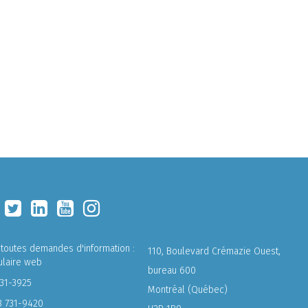
 toutes demandes d'information :
110, Boulevard Crémazie Ouest,
ulaire web
bureau 600
731-3925
Montréal (Québec)
8 731-9420