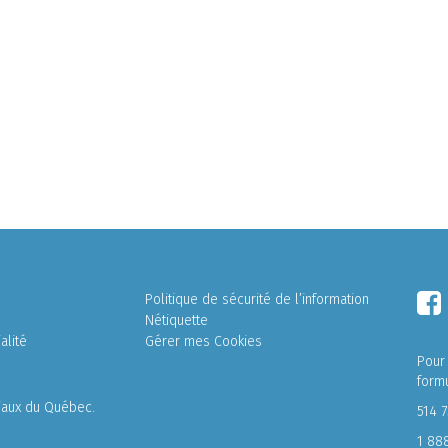
Politique de sécurité de l’information
Nétiquette
alité
Gérer mes Cookies
Pour
form
liaux du Québec.
514 
1 88