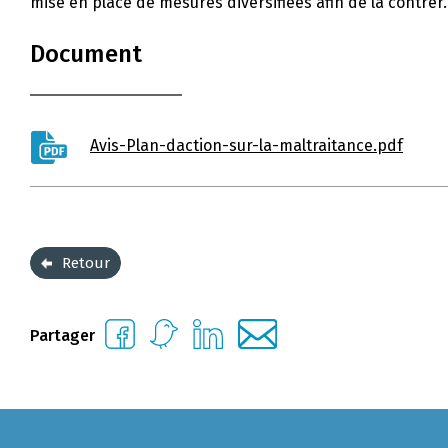
mise en place de mesures diversifiées afin de la contrer.
Document
Avis-Plan-daction-sur-la-maltraitance.pdf
Retour
Partager