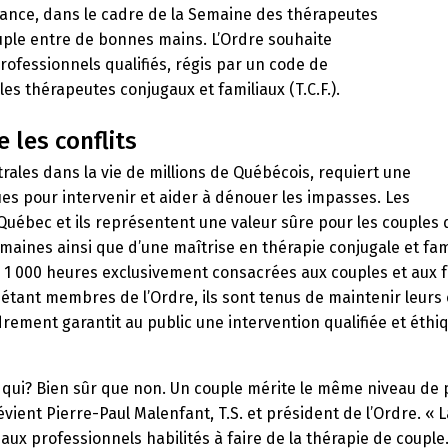
lance, dans le cadre de la Semaine des thérapeutes
uple entre de bonnes mains.
L’Ordre souhaite
professionnels qualifiés, régis par un code de
s thérapeutes conjugaux et familiaux (T.C.F.).
les conflits
trales dans la vie de millions de Québécois, requiert une
 pour intervenir et aider à dénouer les impasses. Les
Québec et ils représentent une valeur sûre pour les couples 
maines ainsi que d’une maîtrise en thérapie conjugale et fam
1 000 heures exclusivement consacrées aux couples et aux fam
étant membres de l’Ordre, ils sont tenus de maintenir leurs
ment garantit au public une intervention qualifiée et éthiqu
te qui? Bien sûr que non. Un couple mérite le même niveau d
révient
Pierre-Paul Malenfant
, T.S. et président de l’Ordre. « 
aux professionnels habilités à faire de la thérapie de couple. 