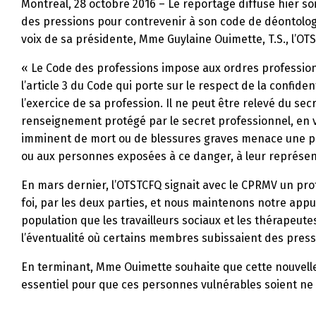
Montréal, 28 octobre 2016 – Le reportage diffusé hier so
des pressions pour contrevenir à son code de déontologi
voix de sa présidente, Mme Guylaine Ouimette, T.S., l’OTST
« Le Code des professions impose aux ordres professio
l’article 3 du Code qui porte sur le respect de la confide
l’exercice de sa profession. Il ne peut être relevé du sec
renseignement protégé par le secret professionnel, en vu
imminent de mort ou de blessures graves menace une per
ou aux personnes exposées à ce danger, à leur représen
En mars dernier, l’OTSTCFQ signait avec le CPRMV un prot
foi, par les deux parties, et nous maintenons notre appu
population que les travailleurs sociaux et les thérapeute
l’éventualité où certains membres subissaient des press
En terminant, Mme Ouimette souhaite que cette nouvelle n
essentiel pour que ces personnes vulnérables soient ne me