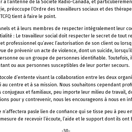
ir à l’antenne de la Société Radio-Canada, et particulièreme
e, préoccupe l’Ordre des travailleurs sociaux et des thérape
CFQ tient à faire le point.
nnels et à leurs membres de respecter intégralement leur c
ntialité : Le travailleur social doit respecter le secret de t
ret professionnel qu’avec l’autorisation de son client ou lors
e de prévenir un acte de violence, dont un suicide, lorsqu’i
sonne ou un groupe de personnes identifiable. Toutefois, i
tant ou aux personnes susceptibles de leur porter secours.
ocole d’entente visant la collaboration entre les deux organ
i au centre et à sa mission. Nous souhaitons cependant profi
s conjugaux et familiaux, peu importe leur milieu de travail,
ions pour y contrevenir, nous les encourageons à nous en in
’affectera pasle lien de confiance qui se tisse peu à peu ent
sure de recevoir l’écoute, l’aide et le support dont ils ont 
-30-