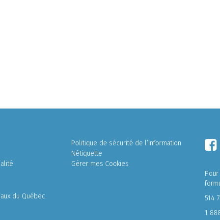
Politique de sécurité de l’information
Nétiquette
alité
Gérer mes Cookies
Pour
form
liaux du Québec.
514 
1 88