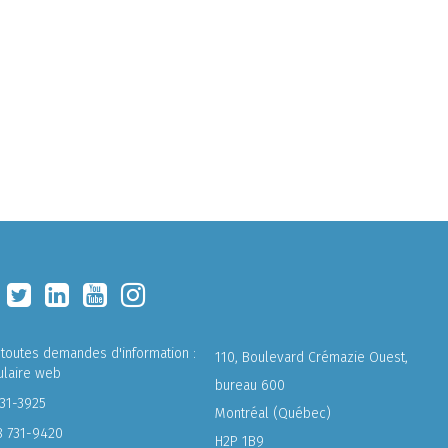
 toutes demandes d'information :
110, Boulevard Crémazie Ouest,
ulaire web
bureau 600
731-3925
Montréal (Québec)
8 731-9420
H2P 1B9