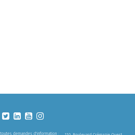
 toutes demandes d'information :
110, Boulevard Crémazie Ouest,