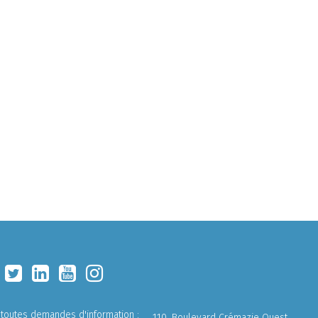
 toutes demandes d'information :
110, Boulevard Crémazie Ouest,