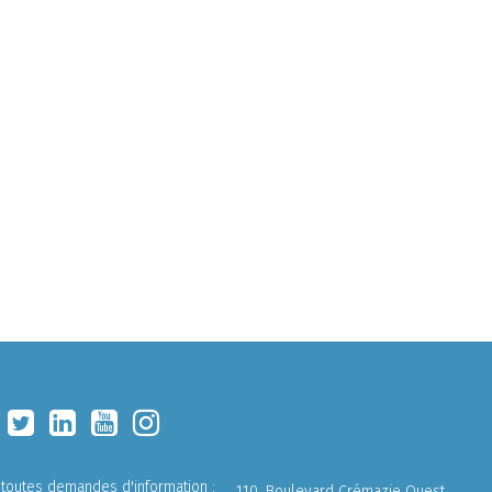
 toutes demandes d'information :
110, Boulevard Crémazie Ouest,