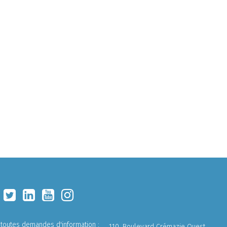
 toutes demandes d'information :
110, Boulevard Crémazie Ouest,