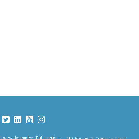
 toutes demandes d'information :
110, Boulevard Crémazie Ouest,