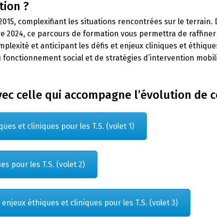
tion ?
15, complexifiant les situations rencontrées sur le terrain.
2024, ce parcours de formation vous permettra de raffiner v
lexité et anticipant les défis et enjeux cliniques et éthique
onctionnement social et de stratégies d’intervention mobilis
c celle qui accompagne l’évolution de c
ques et cliniques pour les T.S. (volet 1)
s pour les T.S. (volet 2)
njeux éthiques et cliniques pour les T.S. (volet 3)