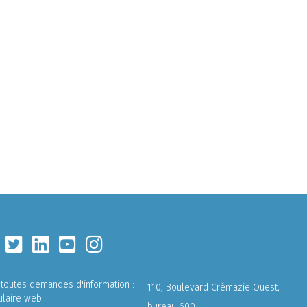
 toutes demandes d'information :
110, Boulevard Crémazie Ouest,
ulaire web
bureau 600