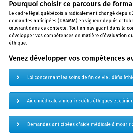
Pourquoi choisir ce parcours de forma
Le cadre légal québécois a radicalement changé depuis 20
demandes anticipées (DAAMM) en vigueur depuis octobre 
œuvrant dans ce contexte. Tout en naviguant dans la comp
développer vos compétences en matière d’évaluation du f
éthique.
Venez développer vos compétences ave
Loi concernant les soins de fin de vie : défis éthi
Aide médicale à mourir : défis éthiques et clinique
Demandes anticipées d'aide médicale à mourir : e