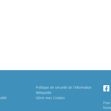
Politique de sécurité de l’information
Nétiquette
alité
Gérer mes Cookies
Pour
form