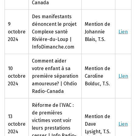
Canada
Des manifestants
9
dénoncent le projet
Mention de
octobre
Complexe santé
Johannie
Lien
2024
Rivière-du-Loup |
Blais, T.S.
InfoDimanche.com
Comment aider
10
votre enfant à sa
Mention de
octobre
première séparation
Caroline
LIen
2024
amoureuse? | Ohdio
Bolduc, T.S.
Radio-Canada
Réforme de l’IVAC :
de premières
13
Mention de
victimes vont voir
octobre
Dave
Lien
leurs prestations
2024
Lysight, T.S.
cesser | Info Radio-