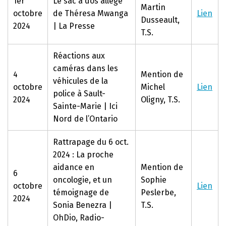
1er
Le sac à dos allégé
Martin
octobre
de Théresa Mwanga
Lien
Dusseault,
2024
| La Presse
T.S.
Réactions aux
caméras dans les
4
Mention de
véhicules de la
octobre
Michel
Lien
police à Sault-
2024
Oligny, T.S.
Sainte-Marie | Ici
Nord de l’Ontario
Rattrapage du 6 oct.
2024 : La proche
aidance en
Mention de
6
oncologie, et un
Sophie
octobre
Lien
témoignage de
Peslerbe,
2024
Sonia Benezra |
T.S.
OhDio, Radio-