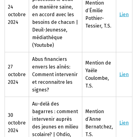
Mention
24
de manière saine,
d’Émilie
octobre
en accord avec les
Lien
Pothier-
2024
besoins de chacun |
Tessier, T.S.
Deuil-Jeunesse,
médiathèque
(Youtube)
Abus financiers
Mention de
27
envers les aînés:
Yaële
octobre
Comment intervenir
Lien
Coulombe,
2024
et reconnaitre les
T.S.
signes?
Au-delà des
bagarres : comment
Mention
30
intervenir auprès
d’Anne
octobre
Lien
des jeunes en milieu
Bernatchez,
2024
scolaire? | Ohdio,
T.S.