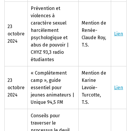
Prévention et
violences à
caractère sexuel
Mention de
23
harcèlement
Renée-
octobre
Lien
psychologique et
Claude Roy,
2024
abus
de pouvoir |
T.S.
CHYZ 93,3 radio
étudiantes
« Complètement
Mention de
23
camp », guide
Karine
octobre
essentiel pour
Lavoie-
Lien
2024
jeunes animateurs |
Turcotte,
Unique 94,5 FM
T.S.
Conseils pour
traverser le
processus le deuil