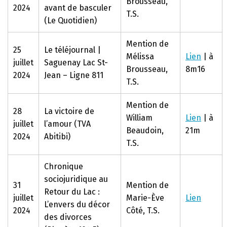
Brousseau,
2024
avant de basculer
T.S.
(Le Quotidien)
Mention de
25
Le téléjournal |
Mélissa
Lien
| à
juillet
Saguenay Lac St-
Brousseau,
8m16
2024
Jean – Ligne 811
T.S.
Mention de
28
La victoire de
William
Lien
| à
juillet
l’amour (TVA
Beaudoin,
21m
2024
Abitibi)
T.S.
Chronique
sociojuridique au
31
Mention de
Retour du Lac :
juillet
Marie-Ève
Lien
L’envers du décor
2024
Côté, T.S.
des divorces