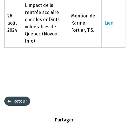
L’impact de la
rentrée scolaire
26
Mention de
chez les enfants
août
Karine
Lien
vulnérables de
2024
Fortier, T.S.
Québec (Novoo
Info)
Retour
Partager