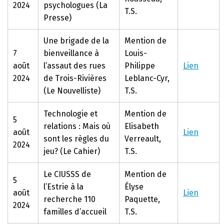
2024
psychologues (La
T.S.
Presse)
Une brigade de la
Mention de
7
bienveillance à
Louis-
août
l’assaut des rues
Philippe
Lien
2024
de Trois-Rivières
Leblanc-Cyr,
(Le Nouvelliste)
T.S.
Technologie et
Mention de
5
relations : Mais où
Elisabeth
août
Lien
sont les règles du
Verreault,
2024
jeu? (Le Cahier)
T.S.
Le CIUSSS de
Mention de
5
l’Estrie à la
Élyse
août
Lien
recherche 110
Paquette,
2024
familles d’accueil
T.S.