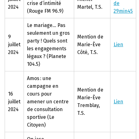
crise d’intimité
de
2024
Martel, T.S.
(Rouge FM 96.9)
29min45
Le mariage… Pas
seulement un gros
9
Mention de
party ! Quels sont
juillet
Marie-Ève
Lien
les engagements
2024
Côté, T.S.
légaux ? (Planete
104.5)
Amos : une
campagne en
Mention de
16
cours pour
Marie-Ève
juillet
amener un centre
Lien
Tremblay,
2024
de consultation
T.S.
sportive (Le
Citoyen)