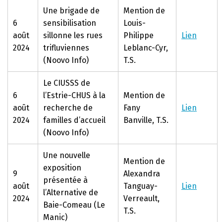
Une brigade de
Mention de
6
sensibilisation
Louis-
août
sillonne les rues
Philippe
Lien
2024
trifluviennes
Leblanc-Cyr,
(Noovo Info)
T.S.
Le CIUSSS de
6
l’Estrie-CHUS à la
Mention de
août
recherche de
Fany
Lien
2024
familles d’accueil
Banville, T.S.
(Noovo Info)
Une nouvelle
Mention de
exposition
9
Alexandra
présentée à
août
Tanguay-
Lien
l’Alternative de
2024
Verreault,
Baie-Comeau (Le
T.S.
Manic)