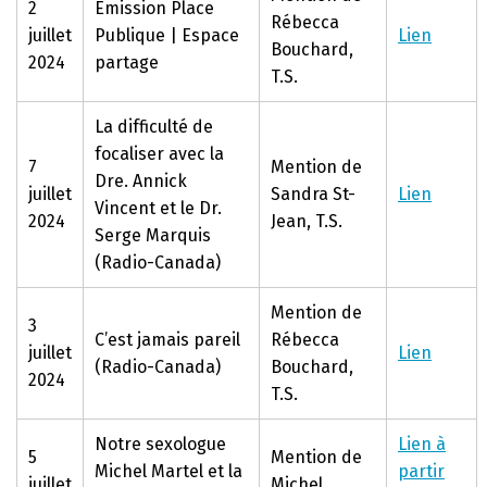
2
Émission Place
Rébecca
juillet
Publique | Espace
Lien
Bouchard,
2024
partage
T.S.
La difficulté de
focaliser avec la
7
Mention de
Dre. Annick
juillet
Sandra St-
Lien
Vincent et le Dr.
2024
Jean, T.S.
Serge Marquis
(Radio-Canada)
Mention de
3
C’est jamais pareil
Rébecca
juillet
Lien
(Radio-Canada)
Bouchard,
2024
T.S.
Notre sexologue
Lien à
5
Mention de
Michel Martel et la
partir
juillet
Michel