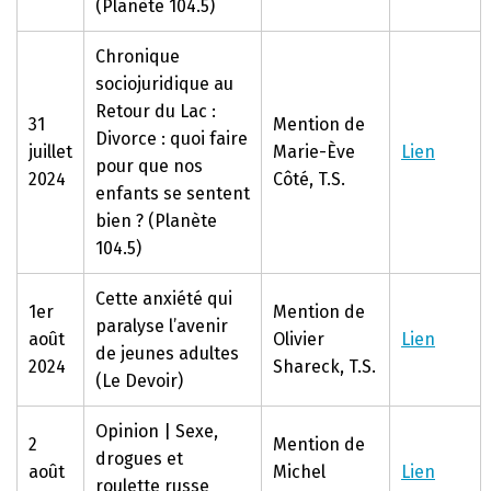
(Planète 104.5)
Chronique
sociojuridique au
Retour du Lac :
31
Mention de
Divorce : quoi faire
juillet
Marie-Ève
Lien
pour que nos
2024
Côté, T.S.
enfants se sentent
bien ? (Planète
104.5)
Cette anxiété qui
1er
Mention de
paralyse l’avenir
août
Olivier
Lien
de jeunes adultes
2024
Shareck, T.S.
(Le Devoir)
Opinion | Sexe,
2
Mention de
drogues et
août
Michel
Lien
roulette russe