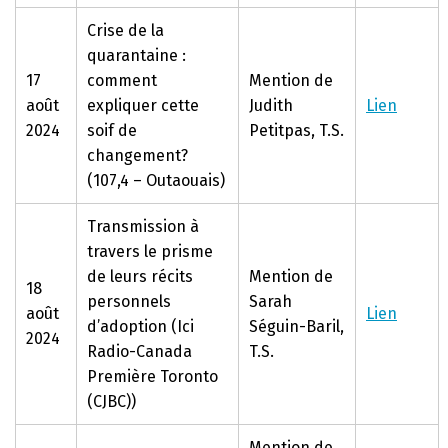
Crise de la
quarantaine :
17
comment
Mention de
août
expliquer cette
Judith
Lien
2024
soif de
Petitpas, T.S.
changement?
(107,4 – Outaouais)
Transmission à
travers le prisme
de leurs récits
Mention de
18
personnels
Sarah
août
Lien
d’adoption (Ici
Séguin-Baril,
2024
Radio-Canada
T.S.
Première Toronto
(CJBC))
Mention de