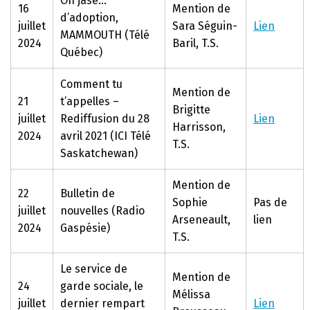
On jase…
16
Mention de
d’adoption,
juillet
Sara Séguin-
Lien
MAMMOUTH (Télé
2024
Baril, T.S.
Québec)
Comment tu
Mention de
21
t’appelles –
Brigitte
juillet
Rediffusion du 28
Lien
Harrisson,
2024
avril 2021 (ICI Télé
T.S.
Saskatchewan)
Mention de
22
Bulletin de
Sophie
Pas de
juillet
nouvelles (Radio
Arseneault,
lien
2024
Gaspésie)
T.S.
Le service de
Mention de
24
garde sociale, le
Mélissa
juillet
dernier rempart
Lien