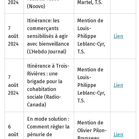
2024
Martel, T.S.
(Noovo)
Itinérance: les
Mention de
7
commerçants
Louis-
août
sensibilisés à agir
Philippe
Lien
2024
avec bienveillance
Leblanc-Cyr,
(L’Hebdo Journal)
T.S.
Itinérance à Trois-
Mention de
Rivières : une
7
Louis-
brigade pour la
août
Philippe
Lien
cohabitation
2024
Leblanc-Cyr,
sociale (Radio-
T.S.
Canada)
En mode solution :
Mention de
6
Comment régler la
Olivier Pilon-
août
pénurie de
Lien
Rousseau,