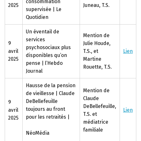
consommation
2025
Juneau, T.S.
supervisée | Le
Quotidien
Un éventail de
Mention de
services
9
Julie Houde,
psychosociaux plus
avril
T.S., et
Lien
disponibles qu’on
2025
Martine
pense | l’Hebdo
Rouette, T.S.
Journal
Hausse de la pension
Mention de
de vieillesse | Claude
Claude
DeBellefeuille
9
DeBellefeuille,
toujours au front
avril
Lien
T.S. et
pour les retraités |
2025
médiatrice
familiale
NéoMédia