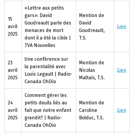
«Lettre aux petits
gars»: David
Mention de
15
Goudreault parle des
David
avril
Lien
menaces de mort
Goudreault,
2025
dont il a été la cible |
T.S.
TVA Nouvelles
Une conférence sur
23
Mention de
la parentalité avec
avril
Nicolas
Lien
Louis Legault | Radio-
2025
Maltais, T.S.
Canada OhDio
Comment gérer les
24
petits deuils liés au
Mention de
avril
fait que notre enfant
Caroline
Lien
2025
grandit? | Radio-
Bolduc, T.S.
Canada OhDio