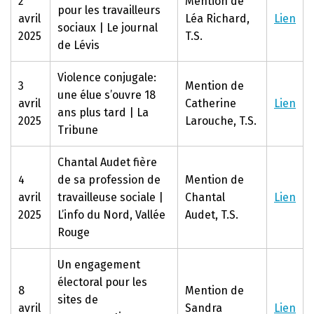
2
Mention de
pour les travailleurs
avril
Léa Richard,
Lien
sociaux | Le journal
2025
T.S.
de Lévis
Violence conjugale:
3
Mention de
une élue s’ouvre 18
avril
Catherine
Lien
ans plus tard | La
2025
Larouche, T.S.
Tribune
Chantal Audet fière
4
de sa profession de
Mention de
avril
travailleuse sociale |
Chantal
Lien
2025
L’info du Nord, Vallée
Audet, T.S.
Rouge
Un engagement
électoral pour les
8
Mention de
sites de
avril
Sandra
Lien