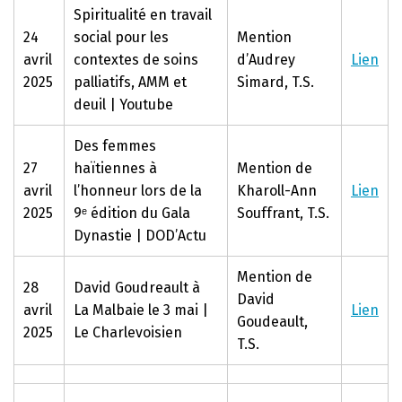
Spiritualité en travail
24
social pour les
Mention
avril
contextes de soins
d’Audrey
Lien
2025
palliatifs, AMM et
Simard, T.S.
deuil | Youtube
Des femmes
27
haïtiennes à
Mention de
avril
l’honneur lors de la
Kharoll-Ann
Lien
2025
9ᵉ édition du Gala
Souffrant, T.S.
Dynastie | DOD’Actu
Mention de
28
David Goudreault à
David
avril
La Malbaie le 3 mai |
Lien
Goudeault,
2025
Le Charlevoisien
T.S.