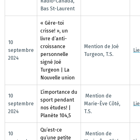
Radio-Canada,
Bas St-Laurent
« Gère-toi
crisse! », un
livre d’anti-
10
croissance
Mention de Joé
septembre
Li
personnelle
Turgeon, T.S.
2024
signé Joé
Turgeon | La
Nouvelle union
L’importance du
10
Mention de
sport pendant
septembre
Marie-Ève Côté,
Li
nos études! |
2024
T.S.
Planète 104,5
Qu’est-ce
10
Mention de
qu’une petite