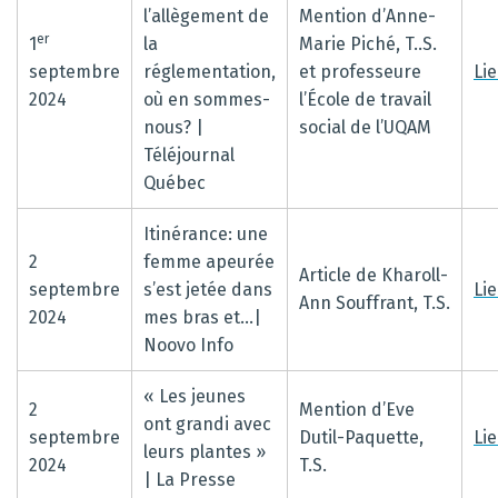
l’allègement de
Mention d’Anne-
er
1
la
Marie Piché, T..S.
septembre
réglementation,
et professeure
Li
2024
où en sommes-
l’École de travail
nous? |
social de l’UQAM
Téléjournal
Québec
Itinérance: une
2
femme apeurée
Article de Kharoll-
septembre
s’est jetée dans
Li
Ann Souffrant, T.S.
2024
mes bras et…|
Noovo Info
« Les jeunes
2
Mention d’Eve
ont grandi avec
septembre
Dutil-Paquette,
Li
leurs plantes »
2024
T.S.
| La Presse