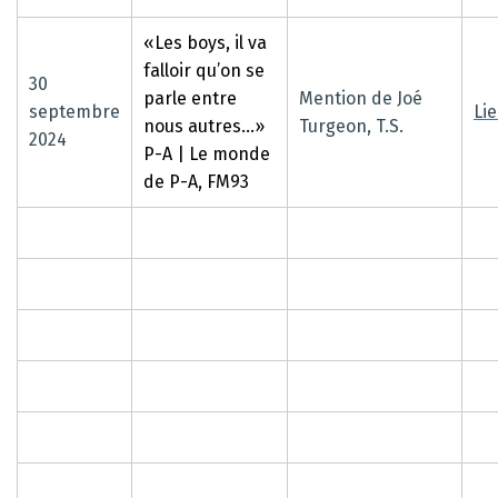
«Les boys, il va
falloir qu’on se
30
parle entre
Mention de Joé
septembre
Li
nous autres…»
Turgeon, T.S.
2024
P-A | Le monde
de P-A, FM93