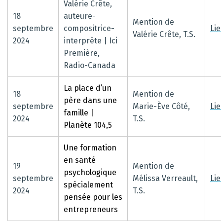
Valérie Crête,
18
auteure-
Mention de
septembre
compositrice-
Li
Valérie Crête, T.S.
2024
interprète | Ici
Première,
Radio-Canada
La place d’un
18
Mention de
père dans une
septembre
Marie-Ève Côté,
Li
famille |
2024
T.S.
Planète 104,5
Une formation
en santé
19
Mention de
psychologique
septembre
Mélissa Verreault,
Li
spécialement
2024
T.S.
pensée pour les
entrepreneurs