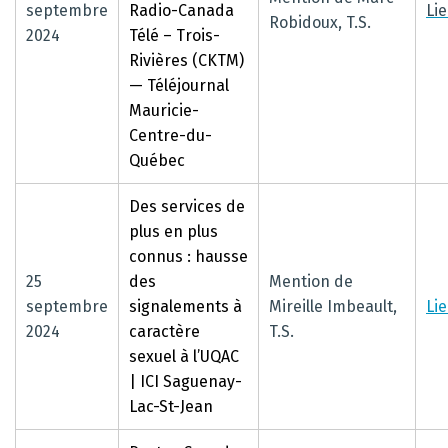
septembre
Radio-Canada
Li
Robidoux, T.S.
2024
Télé – Trois-
Rivières (CKTM)
— Téléjournal
Mauricie-
Centre-du-
Québec
Des services de
plus en plus
connus : hausse
25
des
Mention de
septembre
signalements à
Mireille Imbeault,
Li
2024
caractère
T.S.
sexuel à l’UQAC
| ICI Saguenay-
Lac-St-Jean