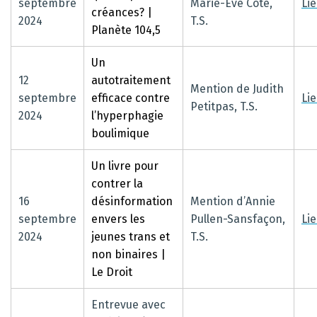
septembre
Marie-Ève Côté,
Li
créances? |
2024
T.S.
Planète 104,5
Un
12
autotraitement
Mention de Judith
septembre
efficace contre
Li
Petitpas, T.S.
2024
l’hyperphagie
boulimique
Un livre pour
contrer la
16
désinformation
Mention d’Annie
septembre
envers les
Pullen-Sansfaçon,
Li
2024
jeunes trans et
T.S.
non binaires |
Le Droit
Entrevue avec