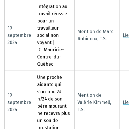
Intégration au
travail réussie
pour un
19
travailleur
Mention de Marc
septembre
social non
Li
Robidoux, T.S.
2024
voyant |
ICI
Mauricie-
Centre-du-
Québec
Une proche
aidante qui
s’occupe 24
19
Mention de
h/24 de son
septembre
Valérie Kimmell,
Li
père mourant
2024
T.S.
ne recevra plus
un sou de
prestation