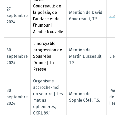
Goudreault: de
27
la poésie, de
Mention de David
septembre
Li
l’audace et de
Goudreault, T.S.
2024
l’humour |
Acadie Nouvelle
L’incroyable
30
progression de
Mention de
septembre
Souareba
Martin Dusseault,
Li
2024
Dramé | La
T.S.
Presse
Organisme
accroche-moi
30
Pa
un sourire | Les
Mention de
septembre
de
matins
Sophie Côté, T.S.
2024
lie
éphémères,
CKRL 89.1