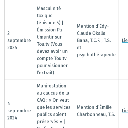
Masculinité
toxique
(épisode 5) |
Mention d’Edy-
Émission Pa
2
Claude Okalla
t’mentir sur
septembre
Bana, T.C.F. , T.S.
Li
Tou.tv (Vous
2024
et
devez avoir un
psychothérapeute
compte Tou.tv
pour visionner
l’extrait)
Manifestation
au caucus de la
CAQ : « On veut
4
que les services
Mention d’Émilie
septembre
Li
publics soient
Charbonneau, T.S.
2024
préservés » |