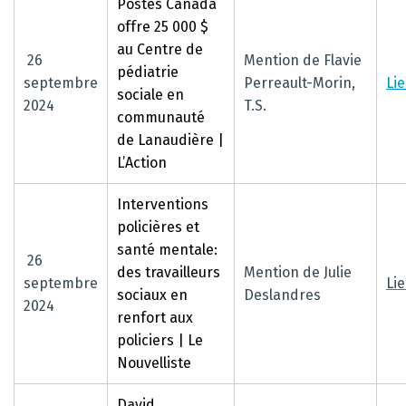
Postes Canada
offre 25 000 $
au Centre de
26
Mention de Flavie
pédiatrie
septembre
Perreault-Morin,
Li
sociale en
2024
T.S.
communauté
de Lanaudière |
L’Action
Interventions
policières et
santé mentale:
26
des travailleurs
Mention de Julie
septembre
Li
sociaux en
Deslandres
2024
renfort aux
policiers | Le
Nouvelliste
David