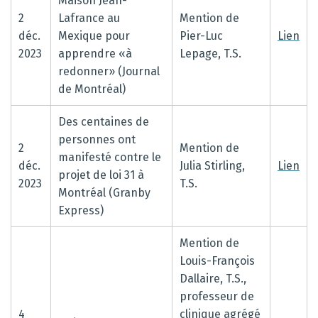
Maison Jean-
2
Lafrance au
Mention de
déc.
Mexique pour
Pier-Luc
Lien
2023
apprendre «à
Lepage, T.S.
redonner» (Journal
de Montréal)
Des centaines de
personnes ont
2
Mention de
manifesté contre le
déc.
Julia Stirling,
Lien
projet de loi 31 à
2023
T.S.
Montréal (Granby
Express)
Mention de
Louis-François
Dallaire, T.S.,
professeur de
4
clinique agrégé