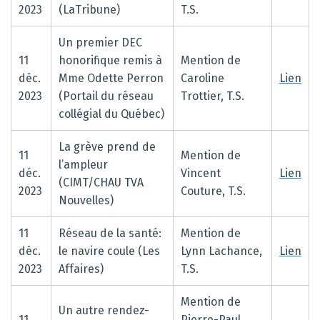
2023
(LaTribune)
T.S.
Un premier DEC
11
honorifique remis à
Mention de
déc.
Mme Odette Perron
Caroline
Lien
2023
(Portail du réseau
Trottier, T.S.
collégial du Québec)
La grève prend de
11
Mention de
l’ampleur
déc.
Vincent
Lien
(CIMT/CHAU TVA
2023
Couture, T.S.
Nouvelles)
11
Réseau de la santé:
Mention de
déc.
le navire coule (Les
Lynn Lachance,
Lien
2023
Affaires)
T.S.
Mention de
Un autre rendez-
11
Pierre-Paul