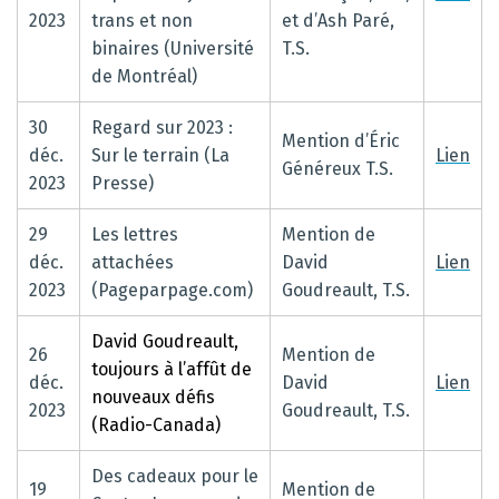
2023
trans et non
et d’Ash Paré,
binaires (Université
T.S.
de Montréal)
30
Regard sur 2023 :
Mention d’Éric
déc.
Sur le terrain (La
Lien
Généreux T.S.
2023
Presse)
29
Les lettres
Mention de
déc.
attachées
David
Lien
2023
(Pageparpage.com)
Goudreault, T.S.
David Goudreault,
26
Mention de
toujours à l’affût de
déc.
David
Lien
nouveaux défis
2023
Goudreault, T.S.
(Radio-Canada)
Des cadeaux pour le
19
Mention de