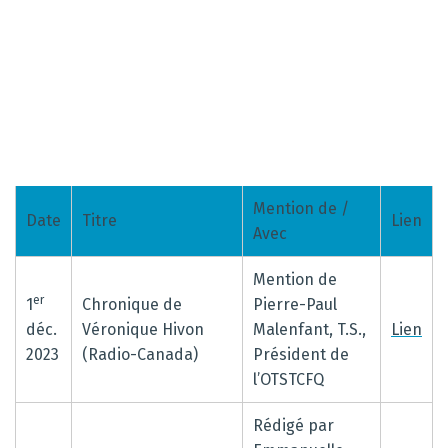
Mention de /
Date
Titre
Lien
Avec
Mention de
er
1
Chronique de
Pierre-Paul
déc.
Véronique Hivon
Malenfant, T.S.,
Lien
2023
(Radio-Canada)
Président de
l’OTSTCFQ
Rédigé par