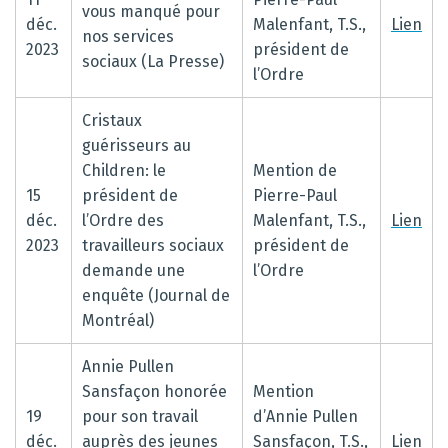
vous manqué pour
déc.
Malenfant, T.S.,
Lien
nos services
2023
président de
sociaux (La Presse)
l’Ordre
Cristaux
guérisseurs au
Children: le
Mention de
15
président de
Pierre-Paul
déc.
l’Ordre des
Malenfant, T.S.,
Lien
2023
travailleurs sociaux
président de
demande une
l’Ordre
enquête (Journal de
Montréal)
Annie Pullen
Sansfaçon honorée
Mention
19
pour son travail
d’Annie Pullen
déc.
auprès des jeunes
Sansfaçon, T.S.,
Lien