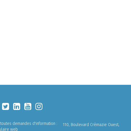
 toutes demandes d'information :
110, Boulevard Crémazie Ouest,
ulaire web