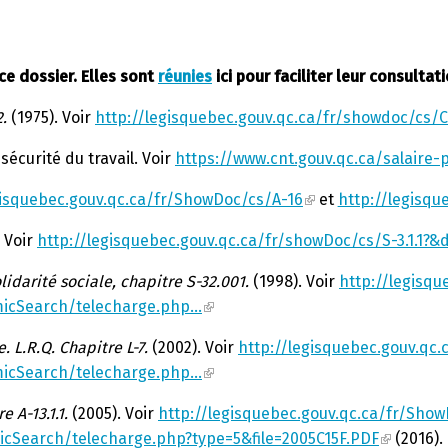
ce dossier. Elles sont
réunies
ici pour faciliter leur consultati
.
(1975). Voir
http://legisquebec.gouv.qc.ca/fr/showdoc/cs/C
sécurité du travail. Voir
https://www.cnt.gouv.qc.ca/salaire-p
gisquebec.gouv.qc.ca/fr/ShowDoc/cs/A-16
et
http://legisqu
 Voir
http://legisquebec.gouv.qc.ca/fr/showDoc/cs/S-3.1.1?&
lidarité sociale, chapitre S-32.001.
(1998). Voir
http://legisq
micSearch/telecharge.php…
. L.R.Q. Chapitre L-7.
(2002). Voir
http://legisquebec.gouv.qc
micSearch/telecharge.php…
 A-13.1.1.
(2005). Voir
http://legisquebec.gouv.qc.ca/fr/ShowD
icSearch/telecharge.php?type=5&file=2005C15F.PDF
(2016).