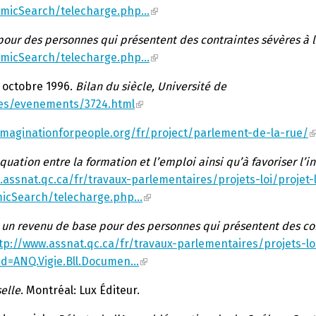
amicSearch/telecharge.php…
pour des personnes qui présentent des contraintes sévères à l
amicSearch/telecharge.php…
 octobre 1996.
Bilan du siècle, Université de
ges/evenements/3724.html
imaginationforpeople.org/fr/project/parlement-de-la-rue/
quation entre la formation et l’emploi ainsi qu’à favoriser l’i
.assnat.qc.ca/fr/travaux-parlementaires/projets-loi/projet-
micSearch/telecharge.php…
er un revenu de base pour des personnes qui présentent des co
tp://www.assnat.qc.ca/fr/travaux-parlementaires/projets-loi
Id=ANQ.Vigie.Bll.Documen…
selle
. Montréal: Lux Éditeur.