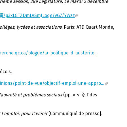
ième session, 28e Législature, Le mardi 2 décembre
rjij7p3xLGTZDmLVSmJLoqe/vG7/YWzz
llèges, lycées et associations
. Paris: ATD Quart Monde,
cherche.qc.ca/blogue/la-politique-d-austerite-
écois.
pinions/point-de-vue/objectif-emploi-une-appro…
Pauvreté et problèmes sociaux
(pp. v-viii): Fides
l’emploi, pour l’avenir
[Communiqué de presse].