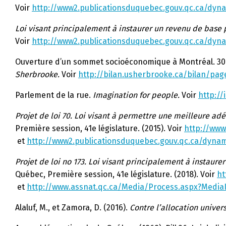
Voir
http://www2.publicationsduquebec.gouv.qc.ca/dyn
Loi visant principalement à instaurer un revenu de base 
Voir
http://www2.publicationsduquebec.gouv.qc.ca/dyn
Ouverture d’un sommet socioéconomique à Montréal. 30
Sherbrooke.
Voir
http://bilan.usherbrooke.ca/bilan/pa
Parlement de la rue.
Imagination for people.
Voir
http://
Projet de loi 70. Loi visant à permettre une meilleure adé
Première session, 41e législature. (2015). Voir
http://www
et
http://www2.publicationsduquebec.gouv.qc.ca/dyna
Projet de loi no 173. Loi visant principalement à instaur
Québec, Première session, 41e législature. (2018). Voir
ht
et
http://www.assnat.qc.ca/Media/Process.aspx?Media
Alaluf, M., et Zamora, D. (2016).
Contre l’allocation univer