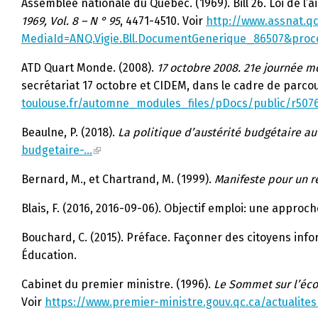
Assemblée nationale du Québec. (1969). Bill 26. Loi de l’a
1969, Vol. 8 – N ° 95
, 4471-4510. Voir
http://www.assnat.q
MediaId=ANQ.Vigie.Bll.DocumentGenerique_86507&pro
ATD Quart Monde. (2008).
17 octobre 2008. 21e journée mo
secrétariat 17 octobre et CIDEM, dans le cadre de parcou
toulouse.fr/automne_modules_files/pDocs/public/r50
Beaulne, P. (2018).
La politique d’austérité budgétaire au 
budgetaire-…
Bernard, M., et Chartrand, M. (1999).
Manifeste pour un r
Blais, F. (2016, 2016-09-06). Objectif emploi: une approche
Bouchard, C. (2015). Préface. Façonner des citoyens inform
Éducation.
Cabinet du premier ministre. (1996).
Le Sommet sur l’éco
Voir
https://www.premier-ministre.gouv.qc.ca/actuali