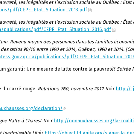
auvreté, les inégalités et l’exclusion sociale au Québec : État 
ions/pdf/CEPE_Etat_Situation_2013.pdf
auvreté, les inégalités et l’exclusion sociale au Québec : État
a/publications/pdf/CEPE_Etat_Situation_2016.pdf
tum. Revenu moyen des personnes dans les familles économiqu
des ratios 90/10 entre 1990 et 2014, Québec, 1990 et 2014. [Cor
tess.gouv.qc.ca/publications/pdf/CEPE_Etat_Situation_20
imum garanti : Une mesure de lutte contre la pauvreté?
Soirée 
re du carré rouge.
Relations, 760, novembre 2012
. Voir
http://c
auxhausses.org/declaration/
gne Halte à Charest
. Voir
http://nonauxhausses.org/la-coali
t inadmissible !
Voir
https://objectifdignite.org/signer-la-de