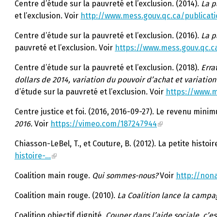
Centre d’étude sur la pauvreté et l’exclusion. (2014).
La p
et l’exclusion. Voir
http://www.mess.gouv.qc.ca/publicat
Centre d’étude sur la pauvreté et l’exclusion. (2016).
La p
pauvreté et l’exclusion. Voir
https://www.mess.gouv.qc.c
Centre d’étude sur la pauvreté et l’exclusion. (2018).
Erra
dollars de 2014, variation du pouvoir d’achat et variation 
d’étude sur la pauvreté et l’exclusion. Voir
https://www.m
Centre justice et foi. (2016, 2016-09-27). Le revenu min
2016.
Voir
https://vimeo.com/187247944
Chiasson-LeBel, T., et Couture, B. (2012). La petite histoi
histoire-…
Coalition main rouge.
Qui sommes-nous?
Voir
http://non
Coalition main rouge. (2010).
La Coalition lance la campa
Coalition objectif dignité.
Couper dans l’aide sociale, c’es