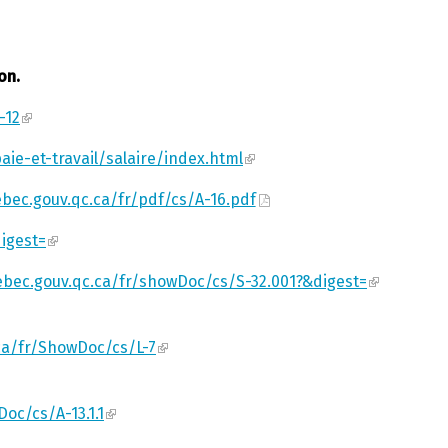
on.
-12
aie-et-travail/salaire/index.html
ebec.gouv.qc.ca/fr/pdf/cs/A-16.pdf
digest=
uebec.gouv.qc.ca/fr/showDoc/cs/S-32.001?&digest=
.ca/fr/ShowDoc/cs/L-7
oc/cs/A-13.1.1