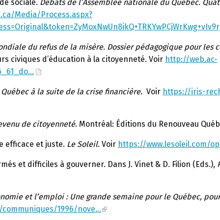
ide sociale.
Débats de l’Assemblée nationale du Québec. Quatr
c.ca/Media/Process.aspx?
cess=Original&token=ZyMoxNwUn8ikQ+TRKYwPCjWrKwg+vIv9
ndiale du refus de la misère. Dossier pédagogique pour les co
rs civiques d’éducation à la citoyenneté. Voir
http://web.ac-
76_61_do…
Québec à la suite de la crise financière.
Voir
https://iris-re
evenu de citoyenneté
. Montréal: Éditions du Renouveau Québ
 efficace et juste.
Le Soleil
. Voir
https://www.lesoleil.com/o
és et difficiles à gouverner. Dans J. Vinet & D. Filion (Eds.),
nomie et l’emploi : Une grande semaine pour le Québec, pour 
tes/communiques/1996/nove…