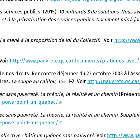
s services publics. (2015).
10 milliards $ de solutions. Nous a
n et à la privatisation des services publics. Document mis à jour
 a mené à la proposition de loi du Collectif
. Voir
http://www
 Voir
http://www.pauvrete.qc.ca/documents/pratiques-avec/
t de nos droits. Rencontre déjeuner du 23 octobre 2003 à l’A
ires.
La soupe au caillou, 145
, 1-2. Voir
http://pauvrete.qc.ca
c sans pauvreté. La théorie, la réalité et un chemin
(Présenta
n-powerpoint-un-quebec/
c sans pauvreté. La théorie, la réalité et un chemin. Supplém
n-powerpoint-un-quebec/
collective : bâtir un Québec sans pauvreté
. Voir
http://www.pa