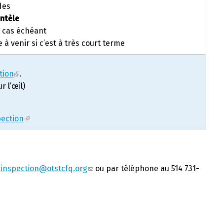
des
entèle
e cas échéant
 à venir si c’est à très court terme
tion
.
r l’œil)
ection
u
inspection@otstcfq.org
ou par téléphone au 514 731-