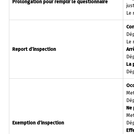
Prolongation pour remplir le questionnaire
just
Le 
Con
Dép
Le 
Report d’inspection
Arr
Dép
La 
Dép
Occ
Met
Dép
Ne 
Met
Exemption d’inspection
Dép
Eff