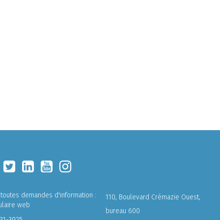
 toutes demandes d'information :
110, Boulevard Crémazie Ouest,
ulaire web
bureau 600
731-3925