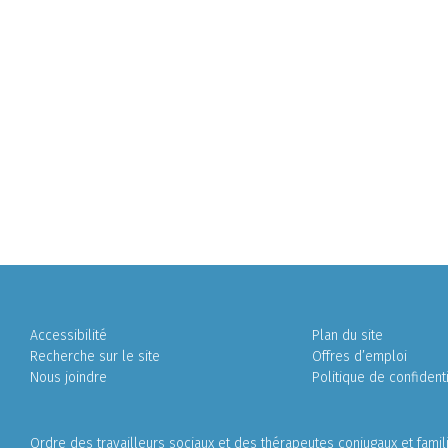
Accessibilité
Plan du site
Recherche sur le site
Offres d’emploi
Nous joindre
Politique de confidenti
Ordre des travailleurs sociaux et des thérapeutes conjugaux et fami