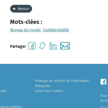
Retour
Mots-clées :
Bureau du syndic
Confidentialité
Partager
Politique de sécurité de l’information
Nétiquette
alité
Gérer mes Cookies
Pour
form
liaux du Québec.
514 